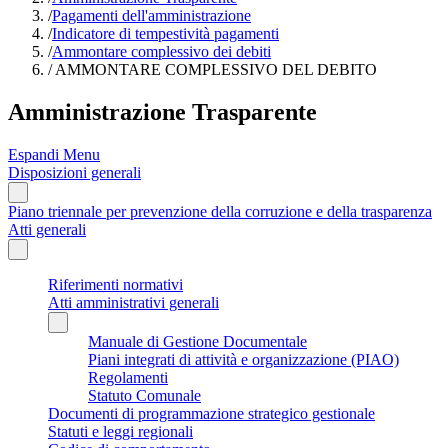
/
Pagamenti dell'amministrazione
/
Indicatore di tempestività pagamenti
/
Ammontare complessivo dei debiti
/
AMMONTARE COMPLESSIVO DEL DEBITO
Amministrazione Trasparente
Espandi Menu
Disposizioni generali
Piano triennale per prevenzione della corruzione e della trasparenza
Atti generali
Riferimenti normativi
Atti amministrativi generali
Manuale di Gestione Documentale
Piani integrati di attività e organizzazione (PIAO)
Regolamenti
Statuto Comunale
Documenti di programmazione strategico gestionale
Statuti e leggi regionali