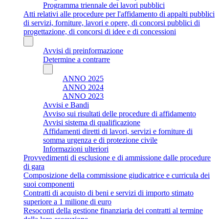
Programma triennale dei lavori pubblici
Atti relativi alle procedure per l'affidamento di appalti pubblici
di servizi, forniture, lavori e opere, di concorsi pubblici di
progettazione, di concorsi di idee e di concessioni
Avvisi di preinformazione
Determine a contrarre
ANNO 2025
ANNO 2024
ANNO 2023
Avvisi e Bandi
Avviso sui risultati delle procedure di affidamento
Avvisi sistema di qualificazione
Affidamenti diretti di lavori, servizi e forniture di
somma urgenza e di protezione civile
Informazioni ulteriori
Provvedimenti di esclusione e di ammissione dalle procedure
di gara
Composizione della commissione giudicatrice e curricula dei
suoi componenti
Contratti di acquisto di beni e servizi di importo stimato
superiore a 1 milione di euro
Resoconti della gestione finanziaria dei contratti al termine