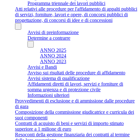
Programma triennale dei lavori pubblici
Atti relativi alle procedure per l'affidamento di appalti pubblici
di servizi, forniture, lavori e opere, di concorsi pubblici di
progettazione, di concorsi di idee e di concessioni
Avvisi di preinformazione
Determine a contrarre
ANNO 2025
ANNO 2024
ANNO 2023
Avvisi e Bandi
Avviso sui risultati delle procedure di affidamento
Avvisi sistema di qualificazione
Affidamenti diretti di lavori, servizi e forniture di
somma urgenza e di protezione civile
Informazioni ulteriori
Provvedimenti di esclusione e di ammissione dalle procedure
di gara
Composizione della commissione giudicatrice e curricula dei
suoi componenti
Contratti di acquisto di beni e servizi di importo stimato
superiore a 1 milione di euro
Resoconti della gestione finanziaria dei contratti al termine