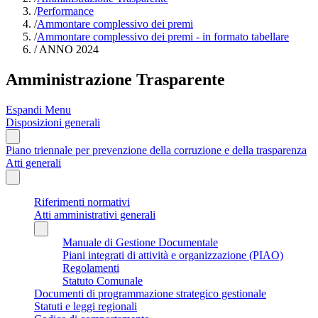
/
Performance
/
Ammontare complessivo dei premi
/
Ammontare complessivo dei premi - in formato tabellare
/
ANNO 2024
Amministrazione Trasparente
Espandi Menu
Disposizioni generali
Piano triennale per prevenzione della corruzione e della trasparenza
Atti generali
Riferimenti normativi
Atti amministrativi generali
Manuale di Gestione Documentale
Piani integrati di attività e organizzazione (PIAO)
Regolamenti
Statuto Comunale
Documenti di programmazione strategico gestionale
Statuti e leggi regionali