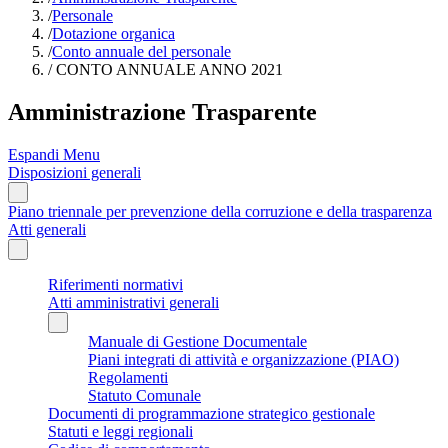
/
Personale
/
Dotazione organica
/
Conto annuale del personale
/
CONTO ANNUALE ANNO 2021
Amministrazione Trasparente
Espandi Menu
Disposizioni generali
Piano triennale per prevenzione della corruzione e della trasparenza
Atti generali
Riferimenti normativi
Atti amministrativi generali
Manuale di Gestione Documentale
Piani integrati di attività e organizzazione (PIAO)
Regolamenti
Statuto Comunale
Documenti di programmazione strategico gestionale
Statuti e leggi regionali