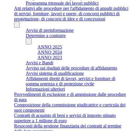
Programma triennale dei lavori pubblici
Atti relativi alle procedure per l'affidamento di appalti pubblici
di servizi, forniture, lavori e opere, di concorsi pubblici di
progettazione, di concorsi di idee e di concessioni
Avvisi di preinformazione
Determine a contrarre
ANNO 2025
ANNO 2024
ANNO 2023
Avvisi e Bandi
Avviso sui risultati delle procedure di affidamento
Avvisi sistema di qualificazione
Affidamenti diretti di lavori, servizi e forniture di
somma urgenza e di protezione civile
Informazioni ulteriori
Provvedimenti di esclusione e di ammissione dalle procedure
di gara
Composizione della commissione giudicatrice e curricula dei
suoi componenti
Contratti di acquisto di beni e servizi di importo stimato
superiore a 1 milione di euro
Resoconti della gestione finanziaria dei contratti al termine