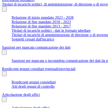
Titolari di incarichi politici, di amministrazione, di direzione o di gov
Relazione di inizio mandato 2023 - 2028
Relazione di fine mandato 2018 - 2023
Relazione di fine mandato 2013 - 2017
Titolari di incarichi politici - dati in formato tabellare
Titolari di incarichi di amministrazione di direzione o di govern
Soggetti cessati dall'incarico
Sanzioni per mancata comunicazione dei dati
Sanzioni per mancata o incompleta comunicazione dei dati da parte
Rendiconti gruppi consiliari regionali/provinciali
Rendiconti gruppi consigliari
Atti degli organi di controllo
Articolazione degli uffici
Articolazione degli uffici