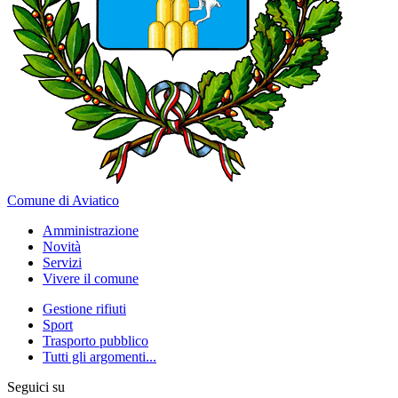
Comune di Aviatico
Amministrazione
Novità
Servizi
Vivere il comune
Gestione rifiuti
Sport
Trasporto pubblico
Tutti gli argomenti...
Seguici su