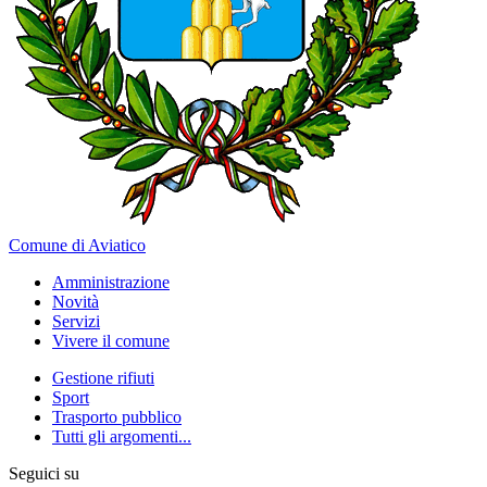
Comune di Aviatico
Amministrazione
Novità
Servizi
Vivere il comune
Gestione rifiuti
Sport
Trasporto pubblico
Tutti gli argomenti...
Seguici su