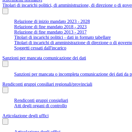
Titolari di incarichi politici, di amministrazione, di direzione o di gov
Relazione di inizio mandato 2023 - 2028
Relazione di fine mandato 2018 - 2023
Relazione di fine mandato 2013 - 2017
Titolari di incarichi politici - dati in formato tabellare
Titolari di incarichi di amministrazione di direzione o di govern
Soggetti cessati dall'incarico
Sanzioni per mancata comunicazione dei dati
Sanzioni per mancata o incompleta comunicazione dei dati da parte
Rendiconti gruppi consiliari regionali/provinciali
Rendiconti gruppi consigliari
Atti degli organi di controllo
Articolazione degli uffici
Articolazione degli uffici