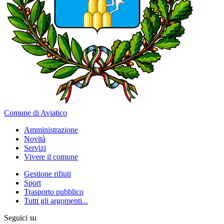
Comune di Aviatico
Amministrazione
Novità
Servizi
Vivere il comune
Gestione rifiuti
Sport
Trasporto pubblico
Tutti gli argomenti...
Seguici su