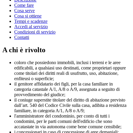
Come fare
Cosa serve
Cosa si ottiene
Tempi e scadenze
Accedi al servizio
Condizioni di servizio
Contatti
A chi è rivolto
coloro che possiedono immobili, inclusi i terreni e le aree
edificabili, a qualsiasi uso destinati, come proprietari oppure
come titolari dei diritti reali di usufrutto, uso, abitazione,
enfiteusi o superficie;
il genitore affidatario dei figli, per la casa familiare in
categoria catastale A/1, A/8 o A/9, assegnata a seguito di
provvedimento del giudice;
il coniuge superstite titolare del diritto di abitazione previsto
dall’art. 540 del Codice Civile sulla casa, adibita a residenza
familiare, in categoria A/1, A/8 o A/9;
l'amministratore del condominio, per conto di tutti i
condomini, per le parti comuni dell'edificio che sono
accatastate in via autonoma come bene comune censibile;
i concessionari in caso di concessione di aree demaniali;