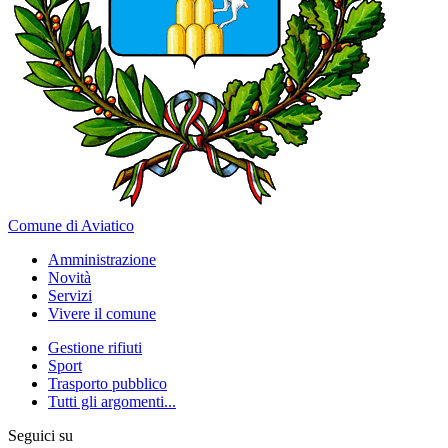
Comune di Aviatico
Amministrazione
Novità
Servizi
Vivere il comune
Gestione rifiuti
Sport
Trasporto pubblico
Tutti gli argomenti...
Seguici su