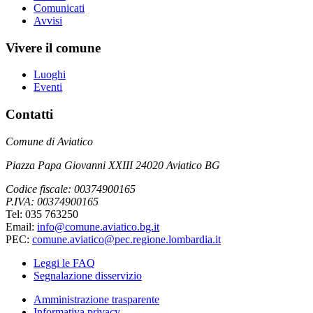
Comunicati
Avvisi
Vivere il comune
Luoghi
Eventi
Contatti
Comune di Aviatico
Piazza Papa Giovanni XXIII 24020 Aviatico BG
Codice fiscale: 00374900165
P.IVA: 00374900165
Tel: 035 763250
Email:
info@comune.aviatico.bg.it
PEC:
comune.aviatico@pec.regione.lombardia.it
Leggi le FAQ
Segnalazione disservizio
Amministrazione trasparente
Informativa privacy