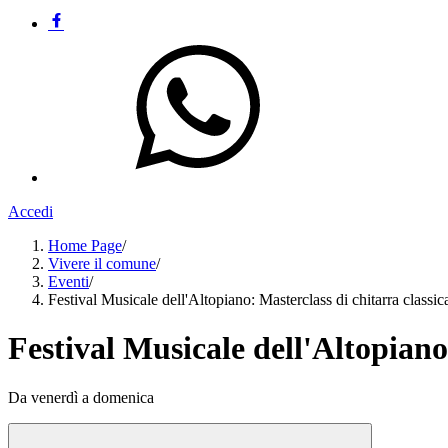
Accedi
Home Page
/
Vivere il comune
/
Eventi
/
Festival Musicale dell'Altopiano: Masterclass di chitarra class
Festival Musicale dell'Altopiano
Da venerdì a domenica