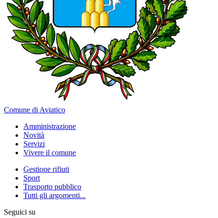
Comune di Aviatico
Amministrazione
Novità
Servizi
Vivere il comune
Gestione rifiuti
Sport
Trasporto pubblico
Tutti gli argomenti...
Seguici su