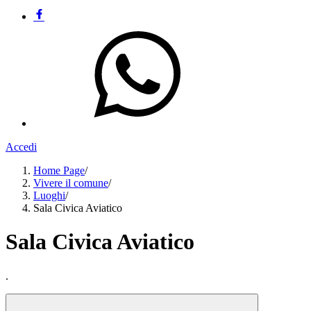
Accedi
Home Page
/
Vivere il comune
/
Luoghi
/
Sala Civica Aviatico
Sala Civica Aviatico
.