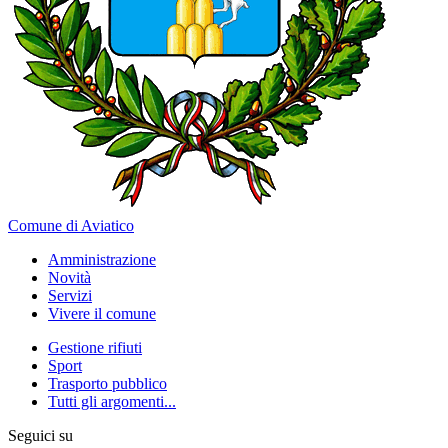
Comune di Aviatico
Amministrazione
Novità
Servizi
Vivere il comune
Gestione rifiuti
Sport
Trasporto pubblico
Tutti gli argomenti...
Seguici su