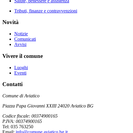
Salute, benessere e assistenza
Tributi, finanze e contravvenzioni
Novità
Notizie
Comunicati
Avvisi
Vivere il comune
Luoghi
Eventi
Contatti
Comune di Aviatico
Piazza Papa Giovanni XXIII 24020 Aviatico BG
Codice fiscale: 00374900165
P.IVA: 00374900165
Tel: 035 763250
Email:
info@comune.aviatico.bg.it