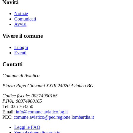
Novità
Notizie
Comunicati
Avvisi
Vivere il comune
Luoghi
Eventi
Contatti
Comune di Aviatico
Piazza Papa Giovanni XXIII 24020 Aviatico BG
Codice fiscale: 00374900165
P.IVA: 00374900165
Tel: 035 763250
Email:
info@comune.aviatico.bg.it
PEC:
comune.aviatico@pec.regione.lombardia.it
Leggi le FAQ
Segnalazione disservizio