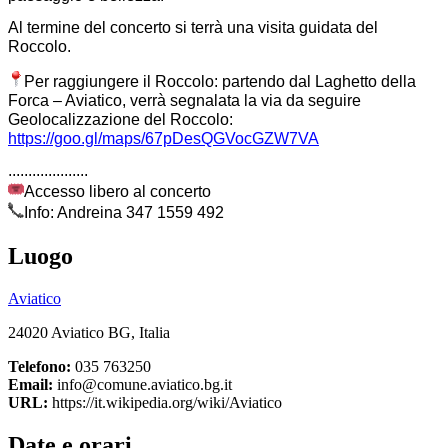
Al termine del concerto si terrà una visita guidata del
Roccolo.
Per raggiungere il Roccolo: partendo dal Laghetto della
Forca – Aviatico, verrà segnalata la via da seguire
Geolocalizzazione del Roccolo:
https://goo.gl/maps/67pDesQGVocGZW7VA
....................
Accesso libero al concerto
Info: Andreina 347 1559 492
Luogo
Aviatico
24020 Aviatico BG, Italia
Telefono:
035 763250
Email:
info@comune.aviatico.bg.it
URL:
https://it.wikipedia.org/wiki/Aviatico
Date e orari