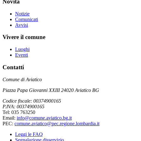
Novità
Notizie
Comunicati
Avvisi
Vivere il comune
Luoghi
Eventi
Contatti
Comune di Aviatico
Piazza Papa Giovanni XXIII 24020 Aviatico BG
Codice fiscale: 00374900165
P.IVA: 00374900165
Tel: 035 763250
Email:
info@comune.aviatico.bg.it
PEC:
comune.aviatico@pec.regione.lombardia.it
Leggi le FAQ
Segnalazione disservizio