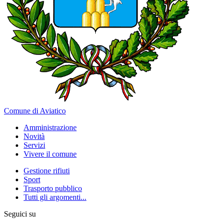
Comune di Aviatico
Amministrazione
Novità
Servizi
Vivere il comune
Gestione rifiuti
Sport
Trasporto pubblico
Tutti gli argomenti...
Seguici su