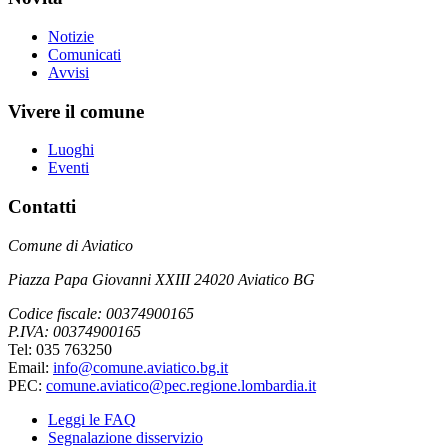
Notizie
Comunicati
Avvisi
Vivere il comune
Luoghi
Eventi
Contatti
Comune di Aviatico
Piazza Papa Giovanni XXIII 24020 Aviatico BG
Codice fiscale: 00374900165
P.IVA: 00374900165
Tel: 035 763250
Email:
info@comune.aviatico.bg.it
PEC:
comune.aviatico@pec.regione.lombardia.it
Leggi le FAQ
Segnalazione disservizio