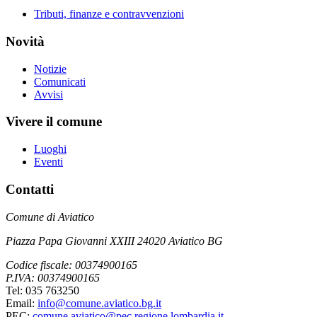
Tributi, finanze e contravvenzioni
Novità
Notizie
Comunicati
Avvisi
Vivere il comune
Luoghi
Eventi
Contatti
Comune di Aviatico
Piazza Papa Giovanni XXIII 24020 Aviatico BG
Codice fiscale: 00374900165
P.IVA: 00374900165
Tel: 035 763250
Email:
info@comune.aviatico.bg.it
PEC:
comune.aviatico@pec.regione.lombardia.it