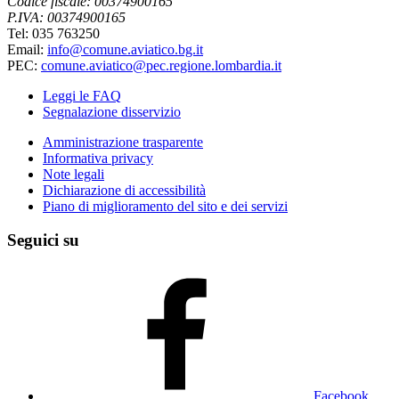
Codice fiscale: 00374900165
P.IVA: 00374900165
Tel: 035 763250
Email:
info@comune.aviatico.bg.it
PEC:
comune.aviatico@pec.regione.lombardia.it
Leggi le FAQ
Segnalazione disservizio
Amministrazione trasparente
Informativa privacy
Note legali
Dichiarazione di accessibilità
Piano di miglioramento del sito e dei servizi
Seguici su
Facebook