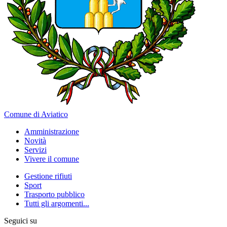
Comune di Aviatico
Amministrazione
Novità
Servizi
Vivere il comune
Gestione rifiuti
Sport
Trasporto pubblico
Tutti gli argomenti...
Seguici su