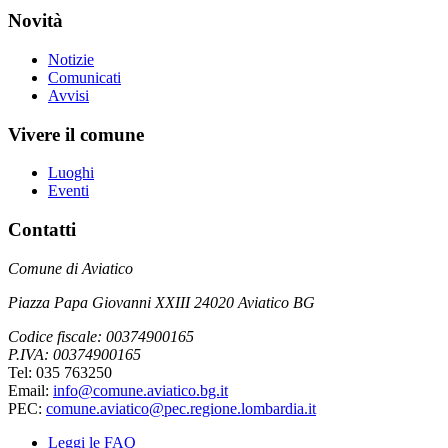
Novità
Notizie
Comunicati
Avvisi
Vivere il comune
Luoghi
Eventi
Contatti
Comune di Aviatico
Piazza Papa Giovanni XXIII 24020 Aviatico BG
Codice fiscale: 00374900165
P.IVA: 00374900165
Tel: 035 763250
Email:
info@comune.aviatico.bg.it
PEC:
comune.aviatico@pec.regione.lombardia.it
Leggi le FAQ