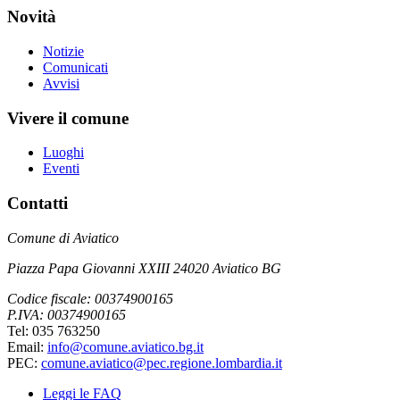
Novità
Notizie
Comunicati
Avvisi
Vivere il comune
Luoghi
Eventi
Contatti
Comune di Aviatico
Piazza Papa Giovanni XXIII 24020 Aviatico BG
Codice fiscale: 00374900165
P.IVA: 00374900165
Tel: 035 763250
Email:
info@comune.aviatico.bg.it
PEC:
comune.aviatico@pec.regione.lombardia.it
Leggi le FAQ