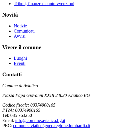
Tributi, finanze e contravvenzioni
Novità
Notizie
Comunicati
Avvisi
Vivere il comune
Luoghi
Eventi
Contatti
Comune di Aviatico
Piazza Papa Giovanni XXIII 24020 Aviatico BG
Codice fiscale: 00374900165
P.IVA: 00374900165
Tel: 035 763250
Email:
info@comune.aviatico.bg.it
PEC:
comune.aviatico@pec.regione.lombardia.it