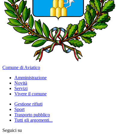
Comune di Aviatico
Amministrazione
Novità
Servizi
Vivere il comune
Gestione rifiuti
Sport
Trasporto pubblico
Tutti gli argomenti...
Seguici su