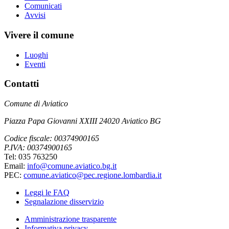
Comunicati
Avvisi
Vivere il comune
Luoghi
Eventi
Contatti
Comune di Aviatico
Piazza Papa Giovanni XXIII 24020 Aviatico BG
Codice fiscale: 00374900165
P.IVA: 00374900165
Tel: 035 763250
Email:
info@comune.aviatico.bg.it
PEC:
comune.aviatico@pec.regione.lombardia.it
Leggi le FAQ
Segnalazione disservizio
Amministrazione trasparente
Informativa privacy