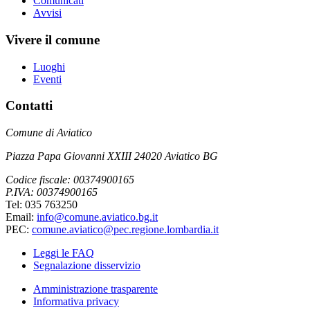
Comunicati
Avvisi
Vivere il comune
Luoghi
Eventi
Contatti
Comune di Aviatico
Piazza Papa Giovanni XXIII 24020 Aviatico BG
Codice fiscale: 00374900165
P.IVA: 00374900165
Tel: 035 763250
Email:
info@comune.aviatico.bg.it
PEC:
comune.aviatico@pec.regione.lombardia.it
Leggi le FAQ
Segnalazione disservizio
Amministrazione trasparente
Informativa privacy