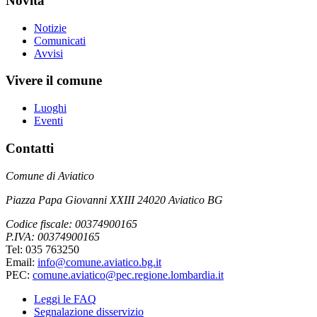
Novità
Notizie
Comunicati
Avvisi
Vivere il comune
Luoghi
Eventi
Contatti
Comune di Aviatico
Piazza Papa Giovanni XXIII 24020 Aviatico BG
Codice fiscale: 00374900165
P.IVA: 00374900165
Tel: 035 763250
Email:
info@comune.aviatico.bg.it
PEC:
comune.aviatico@pec.regione.lombardia.it
Leggi le FAQ
Segnalazione disservizio