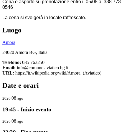
Cena e asporto su prenotazione entro il 05/08 al 338 773
0546
La cena si svolgerà in locale raffrescato.
Luogo
Amora
24020 Amora BG, Italia
Telefono:
035 763250
Email:
info@comune.aviatico.bg.it
URL:
https://it.wikipedia.org/wiki/Amora_(Aviatico)
Date e orari
08
2026
ago
19:45 - Inizio evento
08
2026
ago