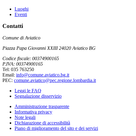
Luoghi
Eventi
Contatti
Comune di Aviatico
Piazza Papa Giovanni XXIII 24020 Aviatico BG
Codice fiscale: 00374900165
P.IVA: 00374900165
Tel: 035 763250
Email:
info@comune.aviatico.bg.it
PEC:
comune.aviatico@pec.regione.lombardia.it
Leggi le FAQ
Segnalazione disservizio
Amministrazione trasparente
Informativa privacy
Note legali
Dichiarazione di accessibilità
Piano di miglioramento del sito e dei servizi