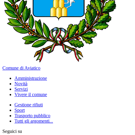
Comune di Aviatico
Amministrazione
Novità
Servizi
Vivere il comune
Gestione rifiuti
Sport
Trasporto pubblico
Tutti gli argomenti...
Seguici su