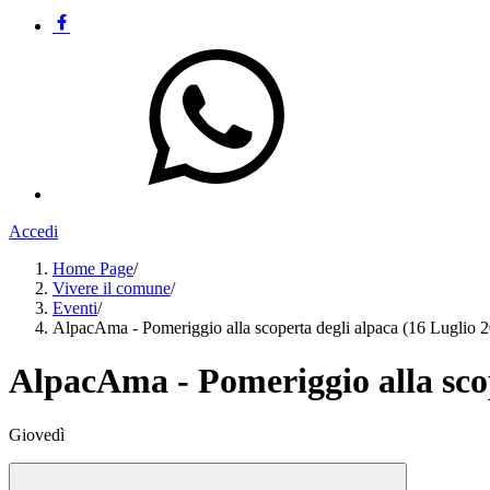
Accedi
Home Page
/
Vivere il comune
/
Eventi
/
AlpacAma - Pomeriggio alla scoperta degli alpaca (16 Luglio 
AlpacAma - Pomeriggio alla scop
Giovedì