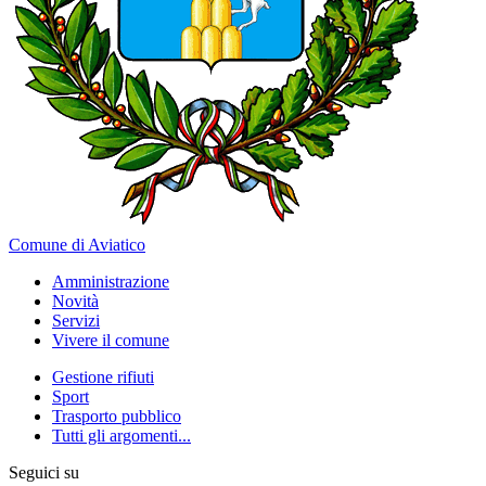
Comune di Aviatico
Amministrazione
Novità
Servizi
Vivere il comune
Gestione rifiuti
Sport
Trasporto pubblico
Tutti gli argomenti...
Seguici su