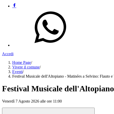
Accedi
Home Page
/
Vivere il comune
/
Eventi
/
Festival Musicale dell'Altopiano - Matinées a Selvino: Flauto e
Festival Musicale dell'Altopiano
Venerdì 7 Agosto 2026 alle ore 11:00