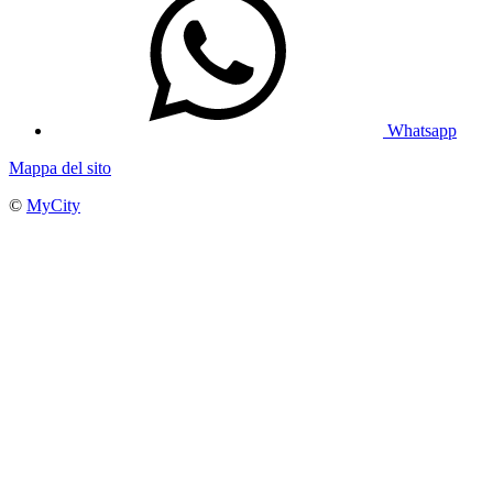
Whatsapp
Mappa del sito
©
MyCity