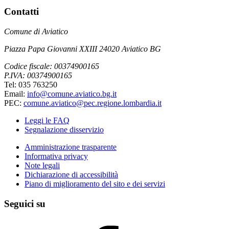
Contatti
Comune di Aviatico
Piazza Papa Giovanni XXIII 24020 Aviatico BG
Codice fiscale: 00374900165
P.IVA: 00374900165
Tel: 035 763250
Email:
info@comune.aviatico.bg.it
PEC:
comune.aviatico@pec.regione.lombardia.it
Leggi le FAQ
Segnalazione disservizio
Amministrazione trasparente
Informativa privacy
Note legali
Dichiarazione di accessibilità
Piano di miglioramento del sito e dei servizi
Seguici su